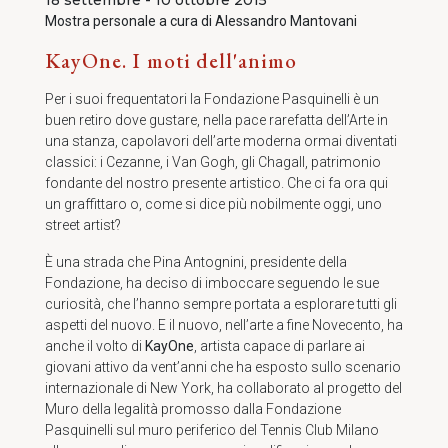
18 settembre - 10 ottobre 2015
Mostra personale a cura di
Alessandro Mantovani
KayOne. I moti dell'animo
Per i suoi frequentatori la Fondazione Pasquinelli è un
buen retiro dove gustare, nella pace rarefatta dell’Arte in
una stanza, capolavori dell’arte moderna ormai diventati
classici: i Cezanne, i Van Gogh, gli Chagall, patrimonio
fondante del nostro presente artistico. Che ci fa ora qui
un graffittaro o, come si dice più nobilmente oggi, uno
street artist?
È una strada che Pina Antognini, presidente della
Fondazione, ha deciso di imboccare seguendo le sue
curiosità, che l’hanno sempre portata a esplorare tutti gli
aspetti del nuovo. E il nuovo, nell’arte a fine Novecento, ha
anche il volto di
KayOne
, artista capace di parlare ai
giovani attivo da vent’anni che ha esposto sullo scenario
internazionale di New York, ha collaborato al progetto del
Muro della legalità promosso dalla Fondazione
Pasquinelli sul muro periferico del Tennis Club Milano