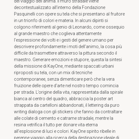
del viaggio dell’anima. Il muro stradale viene
decontestualizzato all’interno della Fondazione
Pasquinelli con opere su tela che si presentano al fruitore
in un trionfo di colori e materia. In alcuni dipinti si
colgono riferimenti al genio di Leonardo, come ossequio
al grande maestro che coglieva attentamente
l’espressione dei volti e i gesti del genere umano per
descrivere profondamente i moti dell’animo, la cosa più
difficile da trasmettere attraverso la pittura secondo il
maestro. Generare emozioni e stupore, questa la sintesi
della missione di KayOne, mediante spaccati urbani
riproposti su tela, con un mix di tecniche
contemporanee, senza dimenticare però che la vera
fruizione delle opere d’arte nel nostro tempo comincia
per strada. L’origine della vita, rappresentata dalla spirale
bianca al centro del quadro, abbraccia la poster art
strappata da cartelloni abbandonati, il lettering da puro
writing dialoga con gli stickers che fanno da contraltare
alle colate di cemento e catrame stradale, mentre la
resina vetrifica il tutto per donare vita eterna
all’esplosione di luci e colori. KayOne spirito ribelle in
perenne viaggio alla ricerca della destinazione ideale di