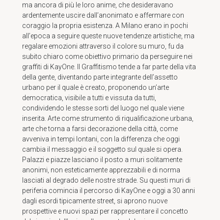
ma ancora di più le loro anime, che desideravano
ardentemente uscire dall’anonimato e affermare con
coraggio la propria esistenza. A Milano erano in pochi
all’epoca a seguire queste nuove tendenze artistiche, ma
regalare emozioni attraverso il colore su muro, fu da
subito chiaro come obiettivo primario da perseguire nei
graffiti di KayOne. Il Graffitismo tende a far parte della vita
della gente, diventando parte integrante dell’assetto
urbano per il quale è creato, proponendo un’arte
democratica, visibile a tutti e vissuta da tutti,
condividendo le stesse sorti del luogo nel quale viene
inserita. Arte come strumento di riqualificazione urbana,
arte che torna a farsi decorazione della città, come
avveniva in tempi lontani, con la differenza che oggi
cambia il messaggio e il soggetto sul quale si opera.
Palazzi e piazze lasciano il posto a muri solitamente
anonimi, non esteticamente apprezzabili e di norma
lasciati al degrado delle nostre strade. Su questi muri di
periferia comincia il percorso di KayOne e oggi a 30 anni
dagli esordi tipicamente street, si aprono nuove
prospettive e nuovi spazi per rappresentare il concetto