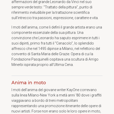
affermazioni del grande Leonardo da Vinci nel suo
sempre verde testo: “Trattato della pittura”, punto di
riferimento ineludibile per la trattazione scientifica
sull’intreccio tra passioni, espressione, carattere e vita.
I moti dell’anima, come li definì il grande artista erano una
componente essenziale della sua pittura. Una
convinzione che Leonardo ha saputo esprimere in tutti i
suoi dipinti, primo fra tutti il “Cenacolo”, lo splendido
affresco che nel 1495 dipinse a Milano, nel refettorio del
convento di Santa Maria delle Grazie. Opera di cui la
Fondazione Pasquinelli ospitava una scultura di Arrigo
Minerbi ispirata proprio all’Ultima Cena.
Anima in moto
I moti dell’anima del giovane writer KayOne correvano
sulla linea Milano-New York a metà anni ‘80 dove i graffiti
viaggiavano a bordo di treni metropolitani
rappresentando una promozione itinerante delle opere di
nuovi artisti. Forse non erano solo le loro opere in moto,