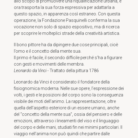
allo scopo di promuovere una riqualificazione urbana, e
ora trasporta la sua forza espressiva per adattarla a
questo spazio, in apparenza così estraneo. Con questa
operazione, la Fondazione Pasquinelli conferma la sua
vocazione non solo di spazio espositivo, ma di ricerca
per scoprire le molteplici strade della creatività artistica.
Il bono pittore ha da dipingere due cose principali, cioè
l’omo e il concetto della mente sua.
Il primo è facile, il secondo difficile perché s’ha a figurare
con gesti e movimenti delle membra.
Leonardo da Vinci
- Trattato della pittura 1786
Leonardo da Vinci è considerato il fondatore della
fisiognomica moderna. Nelle sue opere, l’espressione dei
volti, i gesti e le posizioni del corpo sono la conseguenza
visibile dei moti dell’animo. La rappresentazione, oltre
quella dell’aspetto esteriore di un essere umano, anche
del “concetto della mente sua”, ossia del pensiero e delle
emozioni, attraverso i lineamenti del viso e il linguaggio
del corpo e delle mani, studiati fin nei minimi particolari. Il
viaggio nell’anima non può quindi che partire dalle