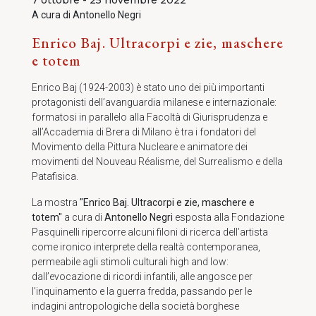
7 ottobre - 25 novembre 2022
A cura di Antonello Negri
Enrico Baj. Ultracorpi e zie, maschere
e totem
Enrico Baj (1924-2003) è stato uno dei più importanti
protagonisti dell’avanguardia milanese e internazionale:
formatosi in parallelo alla Facoltà di Giurisprudenza e
all’Accademia di Brera di Milano è tra i fondatori del
Movimento della Pittura Nucleare e animatore dei
movimenti del Nouveau Réalisme, del Surrealismo e della
Patafisica.
La mostra
"Enrico Baj. Ultracorpi e zie, maschere e
totem"
a cura di
Antonello Negri
esposta alla Fondazione
Pasquinelli ripercorre alcuni filoni di ricerca dell’artista
come ironico interprete della realtà contemporanea,
permeabile agli stimoli culturali high and low:
dall’evocazione di ricordi infantili, alle angosce per
l’inquinamento e la guerra fredda, passando per le
indagini antropologiche della società borghese