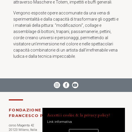
attraverso Maschere e Totem, impettiti e buffi generali.
Vengono esposte opere accomunate da una vena di
sperimentalità e dalla capacità di trasformare gli oggetti e
i materiali della pittura: “modificazioni”, collage e
assemblage di bottoni, trapani, passamanerie, pettini,
corde creano universi e personaggi, permettendo al
visitatore un’immersione nel colore e nelle spettacolari
capacità combinatorie di un artista dall’irrefrenabile vena
ludica e dalla tecnica impeccabile.
FONDAZIONE
Accetti i cookie & la privacy policy?
FRANCESCO PASQUINELLI
Link informativa
corso Magenta 42
20123 Milano, Italia