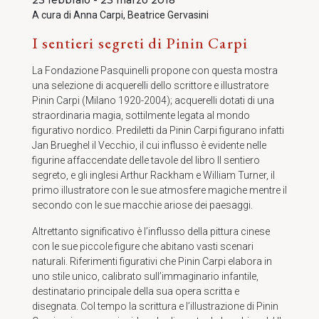
23 febbraio - 23 marzo 2018
A cura di
Anna Carpi, Beatrice Gervasini
I sentieri segreti di Pinin Carpi
La Fondazione Pasquinelli propone con questa mostra
una selezione di acquerelli dello scrittore e illustratore
Pinin Carpi (Milano 1920-2004); acquerelli dotati di una
straordinaria magia, sottilmente legata al mondo
figurativo nordico. Prediletti da Pinin Carpi figurano infatti
Jan Brueghel il Vecchio, il cui influsso è evidente nelle
figurine affaccendate delle tavole del libro Il sentiero
segreto, e gli inglesi Arthur Rackham e William Turner, il
primo illustratore con le sue atmosfere magiche mentre il
secondo con le sue macchie ariose dei paesaggi.
Altrettanto significativo è l’influsso della pittura cinese
con le sue piccole figure che abitano vasti scenari
naturali. Riferimenti figurativi che Pinin Carpi elabora in
uno stile unico, calibrato sull’immaginario infantile,
destinatario principale della sua opera scritta e
disegnata. Col tempo la scrittura e l’illustrazione di Pinin