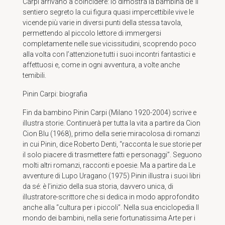
Carpi arrivano a coincidere: lo dimostra la bambina de’ Il
sentiero segreto la cui figura quasi impercettibile vive le
vicende più varie in diversi punti della stessa tavola,
permettendo al piccolo lettore di immergersi
completamente nelle sue vicissitudini, scoprendo poco
alla volta con l’attenzione tutti i suoi incontri fantastici e
affettuosi e, come in ogni avventura, a volte anche
temibili.
Pinin Carpi: biografia
Fin da bambino Pinin Carpi (Milano 1920-2004) scrive e
illustra storie. Continuerà per tutta la vita a partire da Cion
Cion Blu (1968), primo della serie miracolosa di romanzi
in cui Pinin, dice Roberto Denti, “racconta le sue storie per
il solo piacere di trasmettere fatti e personaggi”. Seguono
molti altri romanzi, racconti e poesie. Ma a partire da Le
avventure di Lupo Uragano (1975) Pinin illustra i suoi libri
da sé: è l’inizio della sua storia, davvero unica, di
illustratore-scrittore che si dedica in modo approfondito
anche alla “cultura per i piccoli”. Nella sua enciclopedia Il
mondo dei bambini, nella serie fortunatissima Arte per i